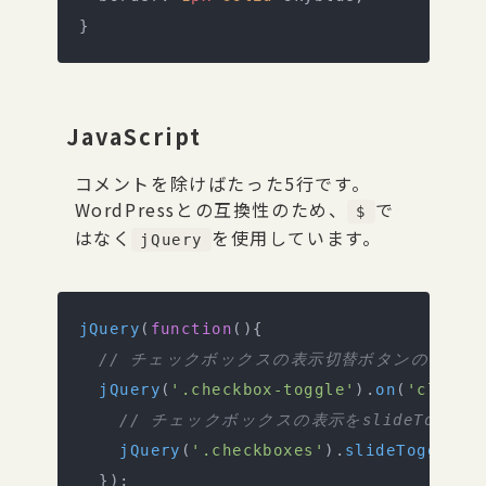
}
JavaScript
コメントを除けばたった5行です。
WordPressとの互換性のため、
で
$
はなく
を使用しています。
jQuery
jQuery
(
function
(){
  // チェックボックスの表示切替ボタンのクリ
  jQuery
(
'.checkbox-toggle'
).
on
(
'click'
    // チェックボックスの表示をslideToggl
    jQuery
(
'.checkboxes'
).
slideToggle
()
  });