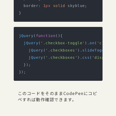
  border: 
1
px
 solid
 skyblue;
}
jQuery
(
function
(){
  jQuery
(
'.checkbox-toggle'
).
on
(
'click'
    jQuery
(
'.checkboxes'
).
slideToggle
()
    jQuery
(
'.checkboxes'
).
css
(
'display'
  });
});
このコードをそのままCodePenにコピ
ペすれば動作確認できます。