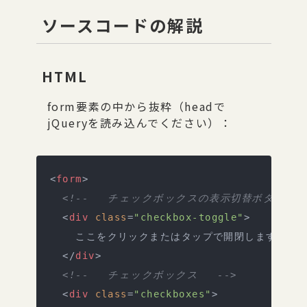
ソースコードの解説
HTML
form要素の中から抜粋（headで
jQueryを読み込んでください）：
<
form
>
  <!--   チェックボックスの表示切替ボタン   -
  <
div
 class
=
"checkbox-toggle"
>
    ここをクリックまたはタップで開閉します
  </
div
>
  <!--   チェックボックス   -->
  <
div
 class
=
"checkboxes"
>