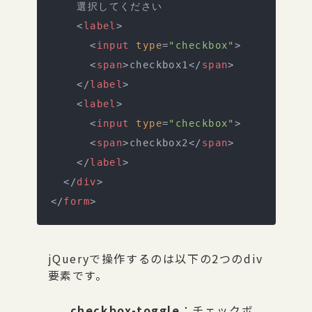
    選択してください
    <
label
>
      <
input
 type
=
"checkbox"
>
      <
span
>checkbox1</
span
>
    </
label
>
    <
label
>
      <
input
 type
=
"checkbox"
>
      <
span
>checkbox2</
span
>
    </
label
>
  </
div
>
</
form
>
jQueryで操作するのは以下の2つのdiv
要素です。
checkbox-toggle
：チェックボ