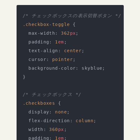
/* チェックボックスの表示切替ボタン */
.checkbox-toggle
 {
  max-width: 
362
px
;
  padding: 
1
em
;
  text-align: 
center
;
  cursor: 
pointer
;
  background-color: skyblue;
}
/* チェックボックス */
.checkboxes
 {
  display: 
none
;
  flex-direction: 
column
;
  width: 
360
px
;
  padding: 
1
em
;